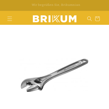
Direkt
WhatsApp +34 676 312 922
zum
Inhalt
Warenkorb