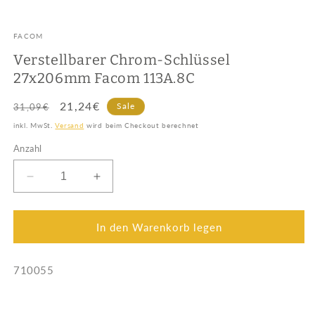
FACOM
Verstellbarer Chrom-Schlüssel
27x206mm Facom 113A.8C
Normaler
Verkaufspreis
21,24€
Sale
31,09€
Preis
inkl. MwSt.
Versand
wird beim Checkout berechnet
Anzahl
Verringere
Erhöhe
die
die
Menge
Menge
für
für
In den Warenkorb legen
Verstellbarer
Verstellbarer
Chrom-
Chrom-
SKU:
710055
Schlüssel
Schlüssel
27x206mm
27x206mm
Facom
Facom